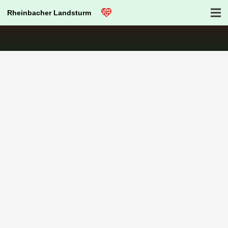
Rheinbacher Landsturm
Impressum
Datenschutzerklärung
© Dr. Fred Paral