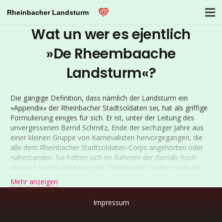
Rheinbacher Landsturm
Wat un wer es ejentlich
»De Rheembaache
Landsturm«?
Die gängige Definition, dass nämlich der Landsturm ein
»Appendix« der Rheinbacher Stadtsoldaten sei, hat als griffige
Formulierung einiges für sich. Er ist, unter der Leitung des
unvergessenen Bernd Schmitz, Ende der sechziger Jahre aus
einer kleinen Gruppe von Karnevalisten hervorgegangen, die
alle dem Rheinbacher Stadtsoldaten-Corps angehörten oder
nahestanden. Sie hatten sich im Rahmen der damals noch
üblichen Karnevalssitzung der Rheinbacher Stadtverwaltung
seit 1969 als freche und teilweise recht unbotmäßige
Mehr anzeigen
Kommentatoren des städtischen Lebens profiliert, indem sie
mit großem Erfolg kommunale Größen sowie jene, die es sein
Impressum
möchten, unter die Lupe oder auf die Schippe nahmen und
durch den Kakao zogen.